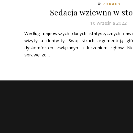
In
PORADY
Sedacja wziewna w st
16 września 2022
Według najnowszych danych statystycznych naw
wizyty u dentysty. Swój strach argumentują g
dyskomfortem związanym z leczeniem zębów. Ni
sprawę, że…