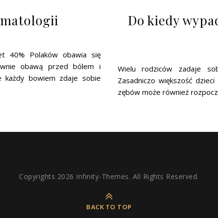
omatologii
Do kiedy wypad
et 40% Polaków obawia się
łównie obawą przed bólem i
Wielu rodziców zadaje so
e każdy bowiem zdaje sobie
Zasadniczo większość dzieci
zębów może również rozpocząć
Copyrights 2026 Infinity-Themes. All Rights Reserved.
BACK TO TOP