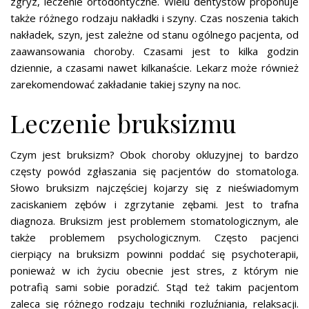
zgryz, leczenie ortodontyczne. Wielu dentystów proponuje
także różnego rodzaju nakładki i szyny. Czas noszenia takich
nakładek, szyn, jest zależne od stanu ogólnego pacjenta, od
zaawansowania choroby. Czasami jest to kilka godzin
dziennie, a czasami nawet kilkanaście. Lekarz może również
zarekomendować zakładanie takiej szyny na noc.
Leczenie bruksizmu
Czym jest bruksizm? Obok choroby okluzyjnej to bardzo
częsty powód zgłaszania się pacjentów do stomatologa.
Słowo bruksizm najczęściej kojarzy się z nieświadomym
zaciskaniem zębów i zgrzytanie zębami. Jest to trafna
diagnoza. Bruksizm jest problemem stomatologicznym, ale
także problemem psychologicznym. Często pacjenci
cierpiący na bruksizm powinni poddać się psychoterapii,
ponieważ w ich życiu obecnie jest stres, z którym nie
potrafią sami sobie poradzić. Stąd też takim pacjentom
zaleca się różnego rodzaju techniki rozluźniania, relaksacji.