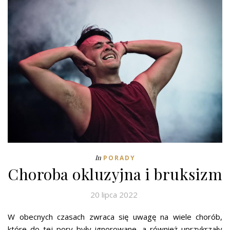
In
PORADY
Choroba okluzyjna i bruksizm
20 lipca 2022
W obecnych czasach zwraca się uwagę na wiele chorób,
które do tej pory były ignorowane, a również uprzykrzały